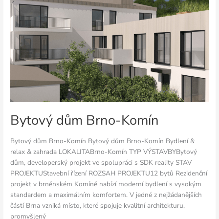
dům
Brno-
Komín
Bytový dům Brno-Komín
Bytový dům Brno-Komín Bytový dům Brno-Komín Bydlení &
relax & zahrada LOKALITABrno-Komín TYP VÝSTAVBYBytový
dům, developerský projekt ve spolupráci s SDK reality STAV
PROJEKTUStavební řízení ROZSAH PROJEKTU12 bytů Rezidenční
projekt v brněnském Komíně nabízí moderní bydlení s vysokým
standardem a maximálním komfortem. V jedné z nejžádanějších
částí Brna vzniká místo, které spojuje kvalitní architekturu,
promyšlený