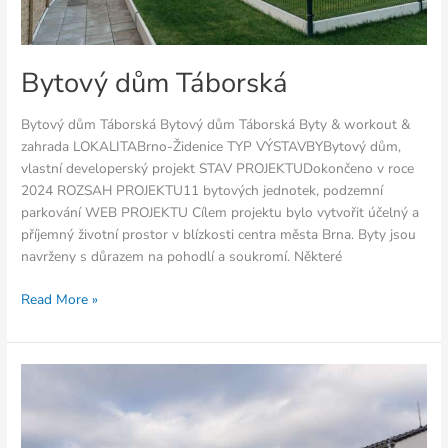
Bytový dům Táborská
Bytový dům Táborská Bytový dům Táborská Byty & workout &
zahrada LOKALITABrno-Židenice TYP VÝSTAVBYBytový dům,
vlastní developerský projekt STAV PROJEKTUDokončeno v roce
2024 ROZSAH PROJEKTU11 bytových jednotek, podzemní
parkování WEB PROJEKTU Cílem projektu bylo vytvořit účelný a
příjemný životní prostor v blízkosti centra města Brna. Byty jsou
navrženy s důrazem na pohodlí a soukromí. Některé
Read More »
Bydlení
nad
Nemojanským
mlýnem