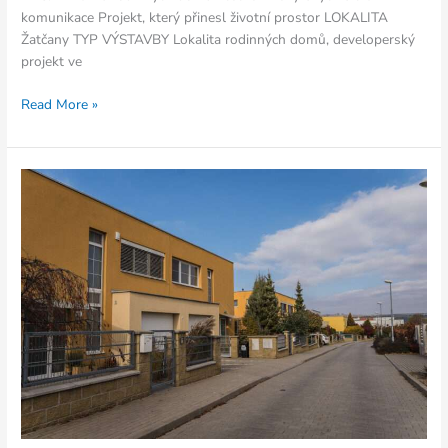
komunikace Projekt, který přinesl životní prostor LOKALITA
Žatčany TYP VÝSTAVBY Lokalita rodinných domů, developerský
projekt ve
Read More »
Rodinné
domy
V
Zahrádkách